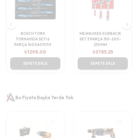
MİLWAUKEE KURBACIK
SAKATA AHŞAP OYMA
SET 3 PARÇA 150-200-
SETİ 12 PARÇA
250MM
₺
3785.25
₺
467.50
SEPETE EKLE
SEPETE EKLE
Bu Fiyata Başka Yerde Yok