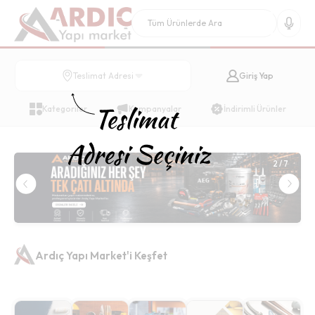
Giriş Yap
Teslimat Adresi
Kategoriler
Kampanyalar
İndirimli Ürünler
2
/
7
Ardıç Yapı Market'i Keşfet