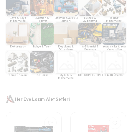
Boya & Boya
El Aletleri &
Elektrikli & Akülü El
Elektrik &
Tesisat
Malzemeleri
Hırdavat
Aletleri
Aydınlatma
Malzemeleri
Dekorasyon
Bahçe & Tarım
Depolama &
İş Güvenliği &
Yapıştırıcılar & Yapı
Düzenleme
Korumaa
Kimyasalları
Kamp Ürünleri
Oto Bakım
Uydu & Tv
KATEGORİLENDİRİLECEKLER
Paketli Ürünler
Malzemeleri
Her Eve Lazım Alet Setleri