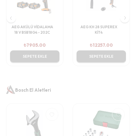
LAMA
AEG KH 28 SUPEREX
AEG AVUÇ TAŞLAMA
202C
KİT4
10-125S
0
₺
12257.00
₺
5115.00
LE
SEPETE EKLE
SEPETE EKLE
Bosch El Aletleri