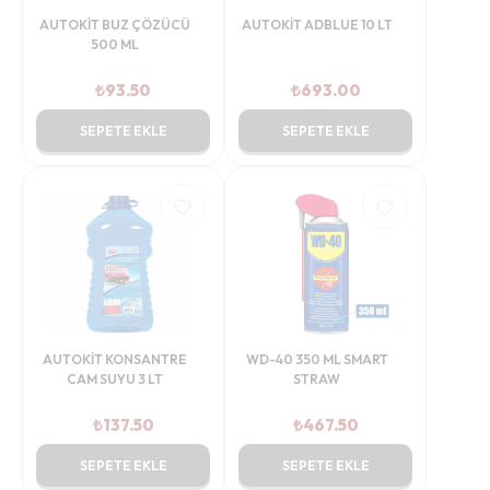
AUTOKİT BUZ ÇÖZÜCÜ
AUTOKİT ADBLUE 10 LT
500 ML
₺
93.50
₺
693.00
SEPETE EKLE
SEPETE EKLE
AUTOKİT KONSANTRE
WD-40 350 ML SMART
CAM SUYU 3 LT
STRAW
₺
137.50
₺
467.50
SEPETE EKLE
SEPETE EKLE