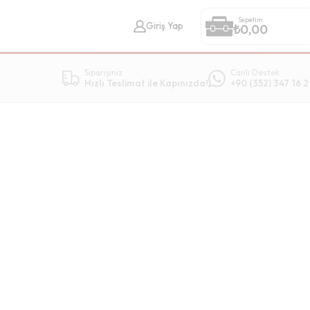
Sepetim
Giriş Yap
₺
0,00
Siparişiniz
Canlı Destek
Hızlı Teslimat ile Kapınızda!
+90 (352) 347 16 2