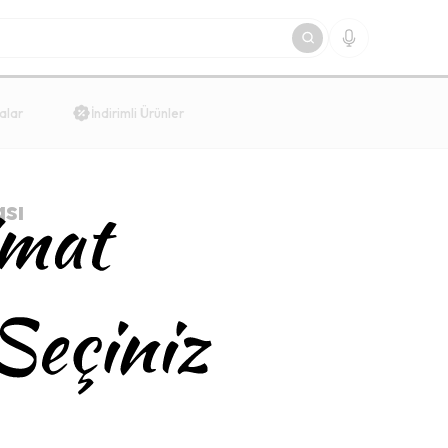
alar
İndirimli Ürünler
ası