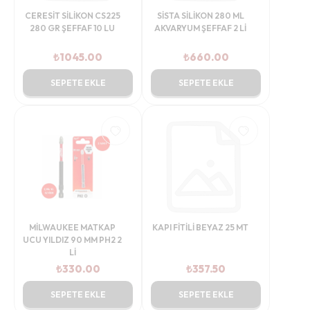
CERESİT SİLİKON CS225
SİSTA SİLİKON 280 ML
280 GR ŞEFFAF 10 LU
AKVARYUM ŞEFFAF 2 Lİ
₺
1045.00
₺
660.00
SEPETE EKLE
SEPETE EKLE
MİLWAUKEE MATKAP
KAPI FİTİLİ BEYAZ 25 MT
UCU YILDIZ 90 MM PH2 2
Lİ
₺
330.00
₺
357.50
SEPETE EKLE
SEPETE EKLE