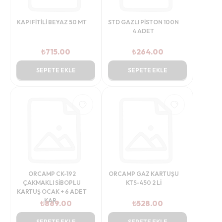
KAPI FİTİLİ BEYAZ 50 MT
STD GAZLI PİSTON 100N
4 ADET
₺
715.00
₺
264.00
SEPETE EKLE
SEPETE EKLE
ORCAMP CK-192
ORCAMP GAZ KARTUŞU
ÇAKMAKLI SİBOPLU
KTS-450 2 Lİ
KARTUŞ OCAK + 6 ADET
KAR..
₺
869.00
₺
528.00
SEPETE EKLE
SEPETE EKLE