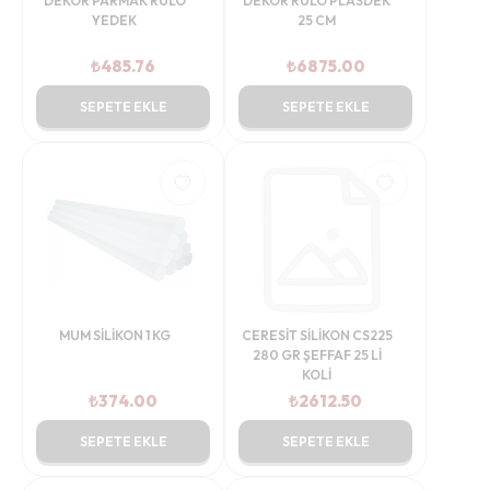
DEKOR PARMAK RULO
DEKOR RULO PLASDEK
YEDEK
25 CM
₺
485.76
₺
6875.00
SEPETE EKLE
SEPETE EKLE
MUM SİLİKON 1 KG
CERESİT SİLİKON CS225
280 GR ŞEFFAF 25 Lİ
KOLİ
₺
374.00
₺
2612.50
SEPETE EKLE
SEPETE EKLE