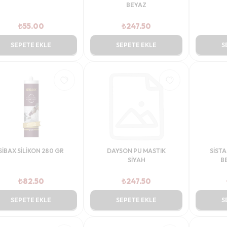
BEYAZ
₺
55.00
₺
247.50
SEPETE EKLE
SEPETE EKLE
S
SİBAX SİLİKON 280 GR
DAYSON PU MASTIK
SİSTA
SİYAH
B
₺
82.50
₺
247.50
SEPETE EKLE
SEPETE EKLE
S