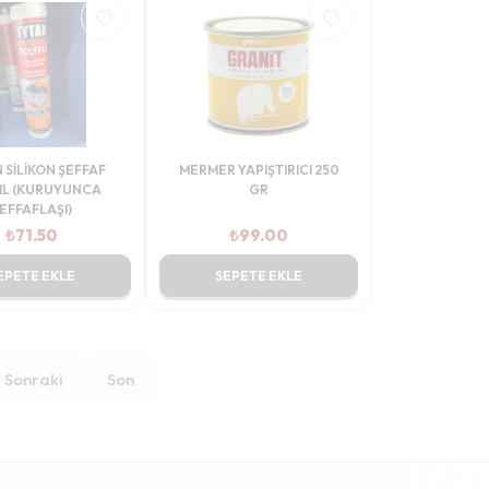
 SİLİKON ŞEFFAF
MERMER YAPIŞTIRICI 250
ML (KURUYUNCA
GR
EFFAFLAŞI)
₺
71.50
₺
99.00
EPETE EKLE
SEPETE EKLE
Sonraki
Son