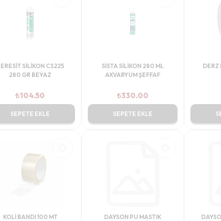
ERESİT SİLİKON CS225
SİSTA SİLİKON 280 ML
DERZ 
280 GR BEYAZ
AKVARYUM ŞEFFAF
₺
104.50
₺
330.00
SEPETE EKLE
SEPETE EKLE
S
KOLİ BANDI 100 MT
DAYSON PU MASTIK
DAYSO