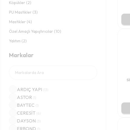
Köpükler
(
2
)
PU Mastikler
(
3
)
Mastikler
(
4
)
Özel Amaçlı Yapıştırıcılar
(
10
)
Yalıtım
(
2
)
Markalar
S
ARDIÇ YAPI
(
13
)
ASTOR
(
1
)
BAYTEC
(
1
)
CERESİT
(
6
)
DAYSON
(
3
)
ERBOND
(
1
)