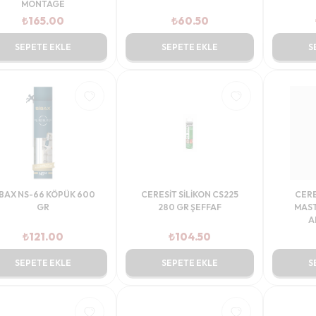
MONTAGE
₺
165.00
₺
60.50
SEPETE EKLE
SEPETE EKLE
S
İBAX NS-66 KÖPÜK 600
CERESİT SİLİKON CS225
CERE
GR
280 GR ŞEFFAF
MAST
A
₺
121.00
₺
104.50
SEPETE EKLE
SEPETE EKLE
S