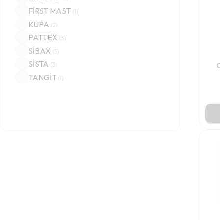
FİRST MAST
(
1
)
KUPA
(
2
)
PATTEX
(
3
)
SİBAX
(
3
)
SİSTA
(
3
)
C
TANGİT
(
1
)