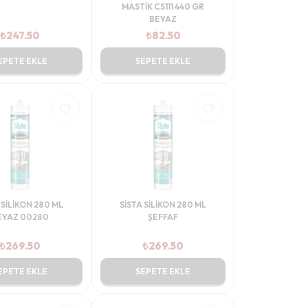
MASTİK CS111 440 GR
BEYAZ
₺
247.50
₺
82.50
EPETE EKLE
SEPETE EKLE
 SİLİKON 280 ML
SİSTA SİLİKON 280 ML
EYAZ 00280
ŞEFFAF
₺
269.50
₺
269.50
EPETE EKLE
SEPETE EKLE