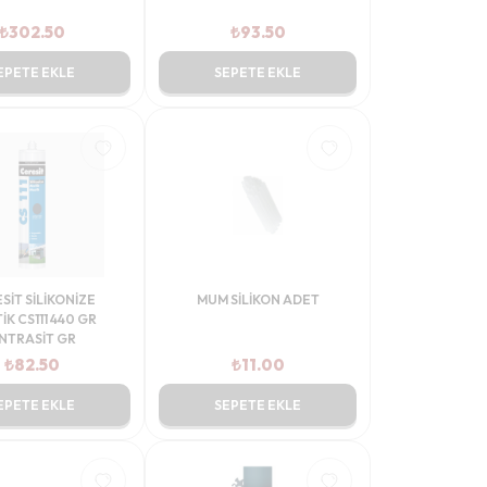
₺
302.50
₺
93.50
EPETE EKLE
SEPETE EKLE
SİT SİLİKONİZE
MUM SİLİKON ADET
İK CS111 440 GR
NTRASİT GR
₺
82.50
₺
11.00
EPETE EKLE
SEPETE EKLE