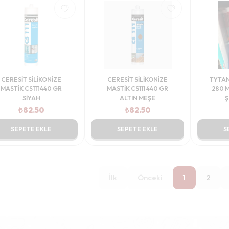
CERESİT SİLİKONİZE
CERESİT SİLİKONİZE
TYTAN
MASTİK CS111 440 GR
MASTİK CS111 440 GR
280 
SİYAH
ALTIN MEŞE
Ş
₺
82.50
₺
82.50
SEPETE EKLE
SEPETE EKLE
S
İlk
Önceki
1
2