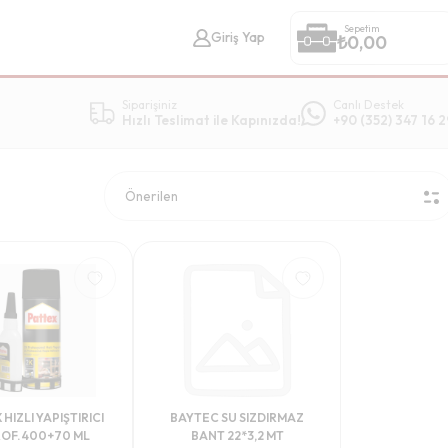
Sepetim
Giriş Yap
₺
0,00
Siparişiniz
Canlı Destek
Hızlı Teslimat ile Kapınızda!
+90 (352) 347 16 2
HIZLI YAPIŞTIRICI
BAYTEC SU SIZDIRMAZ
ROF. 400+70 ML
BANT 22*3,2 MT