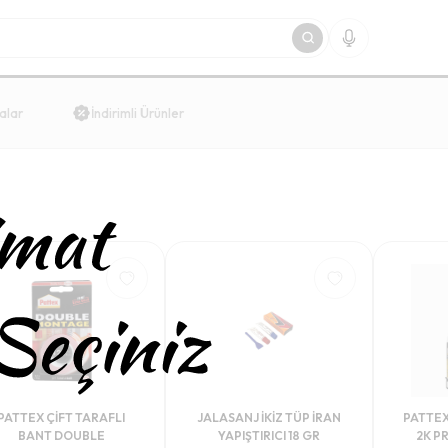
alar
İndirimli Ürünler
PATTEX ÇİFT TARAFLI
JALASANJ İKİZ TÜP İRAN
PATTEX 
BANT DOUBLE
YAPIŞTIRICI 18 GR
2K P