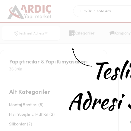
Kategoriler
Kampany
Teslimat Adresi
Yapıştırıcılar & Yapı Kimyasalları
38
ürün
Alt Kategoriler
Montaj Bantları
(
8
)
Hızlı Yapıştırıcı Mdf Kit
(
2
)
Silikonlar
(
7
)