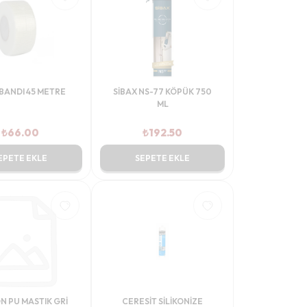
BANDI 45 METRE
SİBAX NS-77 KÖPÜK 750
ML
₺
66.00
₺
192.50
EPETE EKLE
SEPETE EKLE
N PU MASTIK GRİ
CERESİT SİLİKONİZE