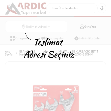
Giriş Yap
Teslimat Adresi
Kategoriler
Kampanyalar
İndirimli Ürünler
Ana
El Aletleri &
Alet
MİLWAUKEE KURBACIK SET 3
Sayfa
Hırdavat
Setleri
PARÇA 150-200-250MM