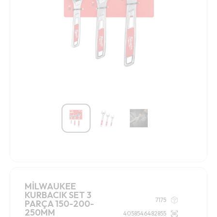
MİLWAUKEE
KURBACIK SET 3
7175
PARÇA 150-200-
250MM
4058546482855