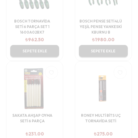
BOSCH TORNAVİDA
BOSCH PENSE SETİ 4LÜ
SETİ 6 PARÇA SET 1
YEŞİL PENSE YANKESKİ
1600A02BX7
KBURNU B
₺
962.50
₺
1980.00
SEPETE EKLE
SEPETE EKLE
SAKATA AHŞAP OYMA
RONEY MULTİ BİTS UÇ
SETİ 6 PARÇA
TORNAVİDA SETİ
₺
231.00
₺
275.00