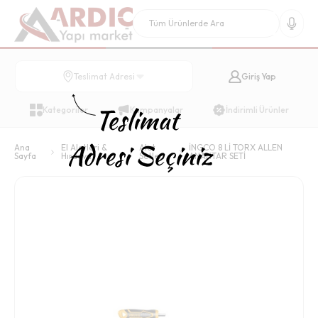
Giriş Yap
Teslimat Adresi
Kategoriler
Kampanyalar
İndirimli Ürünler
Ana
El Aletleri &
Alet
İNGCO 8 Lİ TORX ALLEN
Sayfa
Hırdavat
Setleri
ANAHTAR SETİ