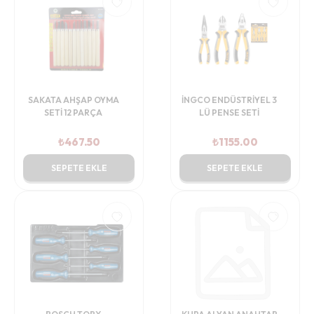
SAKATA AHŞAP OYMA
İNGCO ENDÜSTRİYEL 3
SETİ 12 PARÇA
LÜ PENSE SETİ
₺
467.50
₺
1155.00
SEPETE EKLE
SEPETE EKLE