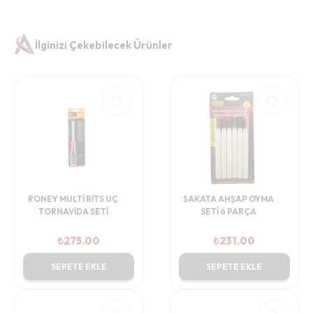
İlginizi Çekebilecek Ürünler
RONEY MULTİ BİTS UÇ
SAKATA AHŞAP OYMA
TORNAVİDA SETİ
SETİ 6 PARÇA
₺
275.00
₺
231.00
SEPETE EKLE
SEPETE EKLE