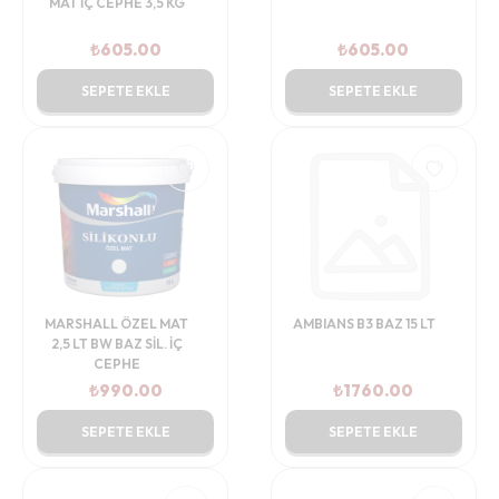
MAT İÇ CEPHE 3,5 KG
₺
605.00
₺
605.00
SEPETE EKLE
SEPETE EKLE
MARSHALL ÖZEL MAT
AMBIANS B3 BAZ 15 LT
2,5 LT BW BAZ SİL. İÇ
CEPHE
₺
990.00
₺
1760.00
SEPETE EKLE
SEPETE EKLE