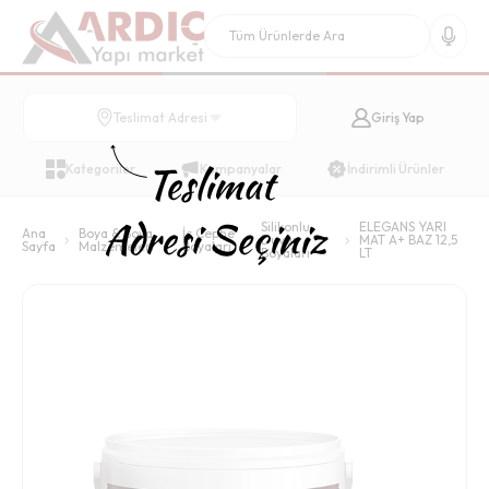
Giriş Yap
Teslimat Adresi
Kategoriler
Kampanyalar
İndirimli Ürünler
Silikonlu
ELEGANS YARI
Ana
Boya & Boya
İç Cephe
Duvar
MAT A+ BAZ 12,5
Sayfa
Malzemeleri
Boyaları
Boyaları
LT