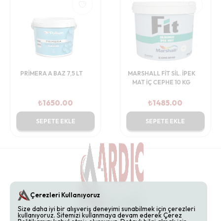
PRİMERA A BAZ 7,5 LT
MARSHALL FİT SİL. İPEK
MAT İÇ CEPHE 10 KG
₺
1650.00
₺
1485.00
SEPETE EKLE
SEPETE EKLE
Çerezleri Kullanıyoruz
Size daha iyi bir alışveriş deneyimi sunabilmek için çerezleri
kullanıyoruz. Sitemizi kullanmaya devam ederek Çerez