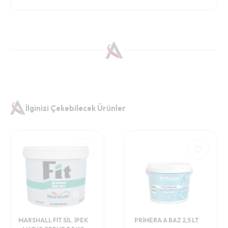
İlginizi Çekebilecek Ürünler
MARSHALL FİT SİL. İPEK
PRİMERA A BAZ 2,5 LT