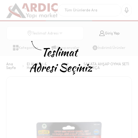
Giriş Yap
Teslimat Adresi
Kategoriler
Kampanyalar
İndirimli Ürünler
Ana
El Aletleri &
Alet
SAKATA AHŞAP OYMA SETİ
Sayfa
Hırdavat
Setleri
12 PARÇA