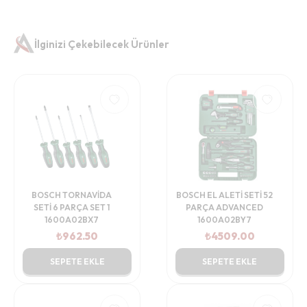
İlginizi Çekebilecek Ürünler
BOSCH TORNAVİDA
BOSCH EL ALETİ SETİ 52
SETİ 6 PARÇA SET 1
PARÇA ADVANCED
1600A02BX7
1600A02BY7
₺
962.50
₺
4509.00
SEPETE EKLE
SEPETE EKLE