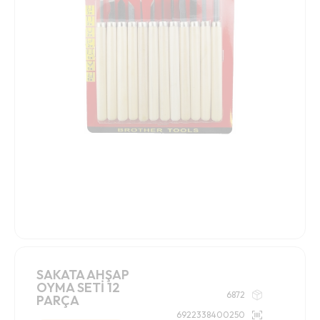
SAKATA AHŞAP
OYMA SETİ 12
6872
PARÇA
6922338400250