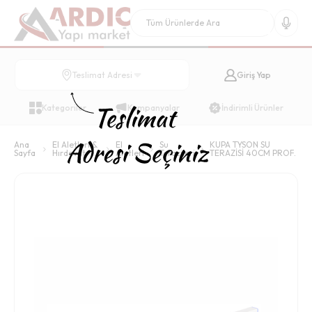
Giriş Yap
Teslimat Adresi
Kategoriler
Kampanyalar
İndirimli Ürünler
Ana
El Aletleri &
El
Su
KUPA TYSON SU
Sayfa
Hırdavat
Aletleri
Terazileri
TERAZİSİ 40CM PROF.