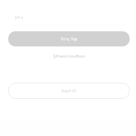
Giriş Yap
Şifremi Unuttum
Kayıt Ol