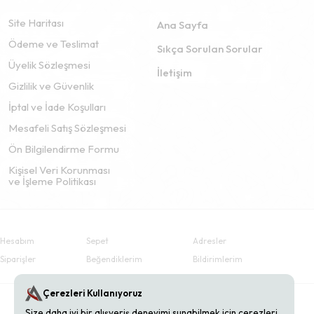
Site Haritası
Ana Sayfa
Ödeme ve Teslimat
Sıkça Sorulan Sorular
Üyelik Sözleşmesi
İletişim
Gizlilik ve Güvenlik
İptal ve İade Koşulları
Mesafeli Satış Sözleşmesi
Ön Bilgilendirme Formu
Kişisel Veri Korunması
ve İşleme Politikası
Hesabım
Sepet
Adresler
Siparişler
Beğendiklerim
Bildirimlerim
Çerezleri Kullanıyoruz
Size daha iyi bir alışveriş deneyimi sunabilmek için çerezleri