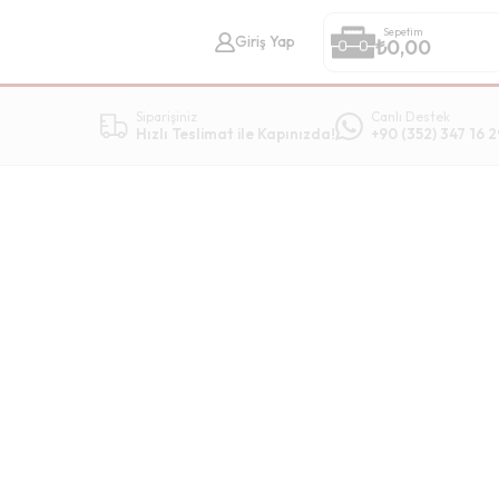
Sepetim
Giriş Yap
₺
0,00
Siparişiniz
Canlı Destek
Hızlı Teslimat ile Kapınızda!
+90 (352) 347 16 2