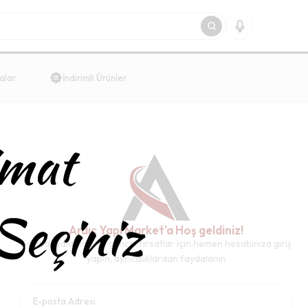
alar
İndirimli Ürünler
Ardıç Yapı Market'a Hoş geldiniz!
Kampanyalarımız ve güncel fırsatlar için hemen hesabınıza giriş
yapın, ayrıcalıklardan faydalanın